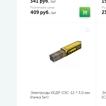
341 руб.
1
/шт
Розничная цена
Ро
409 руб.
2
/шт
Электроды КЕДР ОЗС-12 ? 3,0 мм
Эл
(пачка 5кг)
(С