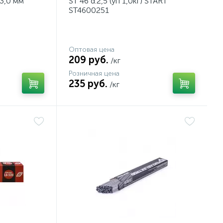
3,0 мм
ST 46 d.2,5 (уп 1,0кг) START
ST4600251
Оптовая цена
209 руб.
/кг
Розничная цена
235 руб.
/кг