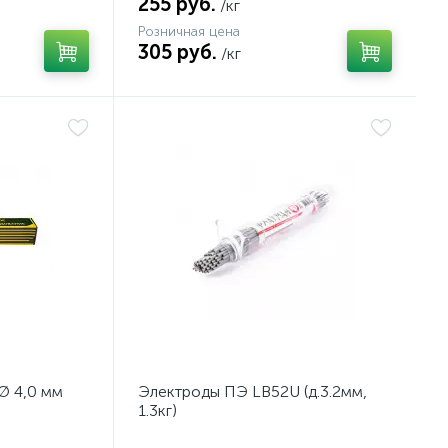
255 руб.
/кг
Розничная цена
305 руб.
/кг
Ø 4,0 мм
Электроды ПЭ LB52U (д.3.2мм,
1.3кг)