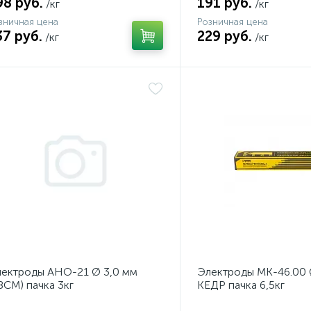
98 руб.
191 руб.
/кг
/кг
зничная цена
Розничная цена
37 руб.
229 руб.
/кг
/кг
ектроды АНО-21 Ø 3,0 мм
Электроды МК-46.00 
ЗСМ) пачка 3кг
КЕДР пачка 6,5кг