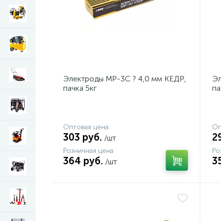
Электроды МР-3С ? 4,0 мм КЕДР,
Эл
пачка 5кг
па
Оптовая цена
Оп
303 руб.
2
/шт
Розничная цена
Ро
364 руб.
3
/шт