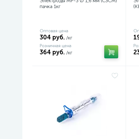
Электроды МР-3 Ø 1,6 мм (СЗСМ)
Эл
пачка 1кг
(К
Оптовая цена
Оп
304 руб.
1
/кг
Розничная цена
Ро
364 руб.
2
/кг