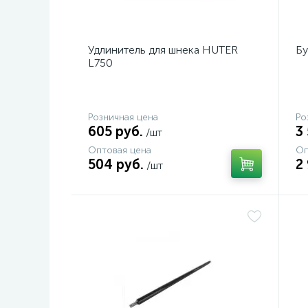
Удлинитель для шнека HUTER
Б
L750
Розничная цена
Ро
605 руб.
3
/шт
Оптовая цена
Оп
504 руб.
2
/шт