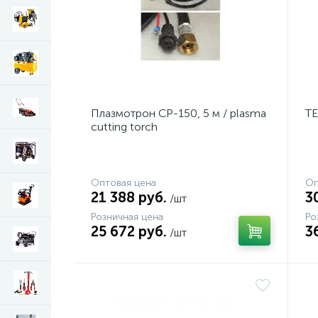
Плазмотрон CP-150, 5 м / plasma
TE
cutting torch
Оптовая цена
Оп
21 388 руб.
3
/шт
Розничная цена
Ро
25 672 руб.
3
/шт