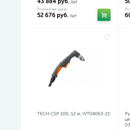
43 884 руб.
5
/шт
Розничная цена
Ро
52 676 руб.
6
/шт
TECH CSP 100, 12 м, IVT04063-21
Ру
це
03