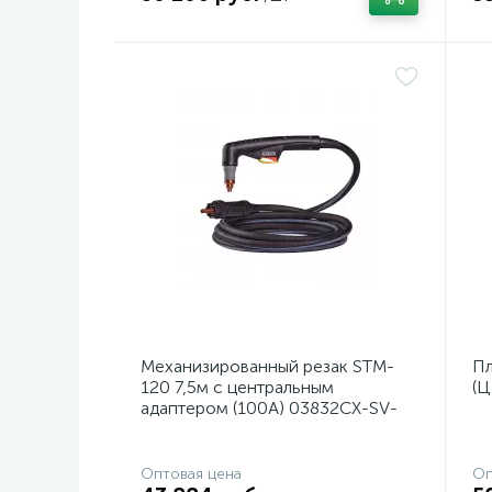
Механизированный резак STM-
Пл
120 7,5м с центральным
(Ц
адаптером (100A) 03832CX-SV-
100
Оптовая цена
Оп