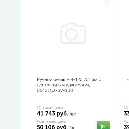
Ручной резак PH-125 75° 6м с
TE
центральным адаптером,
05421CX-SV-100
Оптовая цена
Оп
41 743 руб.
3
/шт
Розничная цена
Ро
50 106 руб.
3
/шт