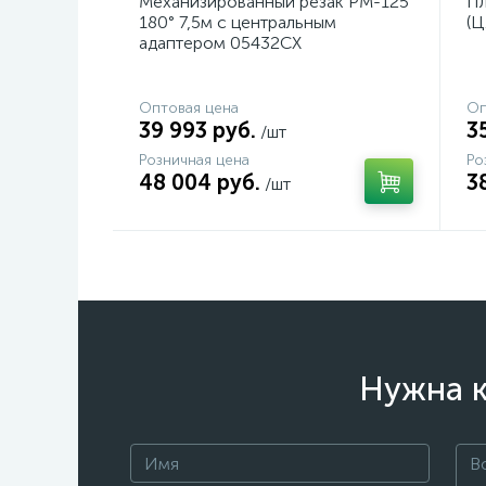
Механизированный резак PM-125
Пл
180° 7,5м с центральным
(Ц
адаптером 05432CX
Оптовая цена
Оп
39 993 руб.
3
/шт
Розничная цена
Ро
48 004 руб.
3
/шт
Нужна к