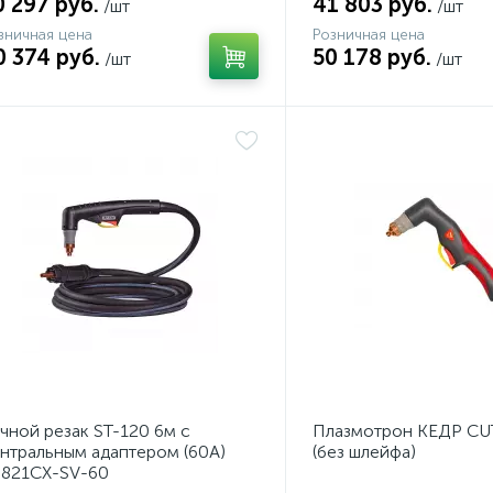
0 297 руб.
41 803 руб.
/шт
/шт
зничная цена
Розничная цена
0 374 руб.
50 178 руб.
/шт
/шт
чной резак ST-120 6м с
Плазмотрон КЕДР CU
нтральным адаптером (60A)
(без шлейфа)
821CX-SV-60