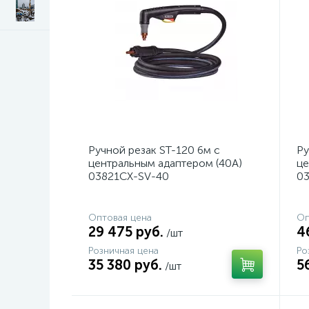
Ручной резак ST-120 6м с
Ру
центральным адаптером (40A)
це
03821CX-SV-40
0
Оптовая цена
Оп
29 475 руб.
4
/шт
Розничная цена
Ро
35 380 руб.
5
/шт