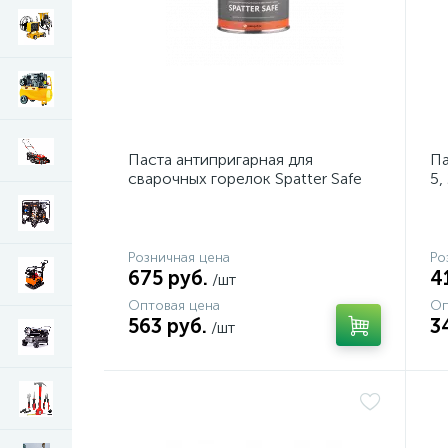
Паста антипригарная для
Па
сварочных горелок Spatter Safe
5,
Розничная цена
Ро
675 руб.
4
/шт
Оптовая цена
Оп
563 руб.
3
/шт