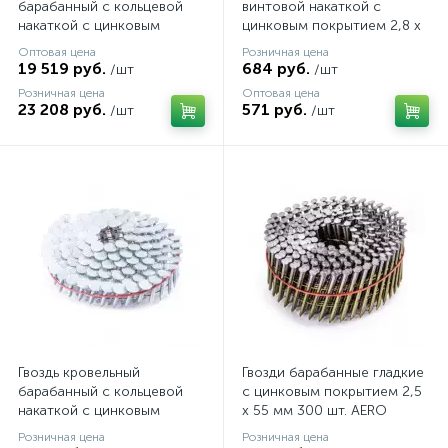
барабанный с кольцевой
винтовой накаткой с
накаткой с цинковым
цинковым покрытием 2,8 х
покрытием AERO 3,1 х 25
90 мм 250 шт. AERO
Оптовая цена
Розничная цена
мм 9000 шт. AERO
19 519 руб.
684 руб.
/шт
/шт
Розничная цена
Оптовая цена
23 208 руб.
571 руб.
/шт
/шт
Гвоздь кровельный
Гвозди барабанные гладкие
барабанный с кольцевой
с цинковым покрытием 2,5
накаткой с цинковым
х 55 мм 300 шт. AERO
покрытием 3,1 х 25 мм 120
Розничная цена
Розничная цена