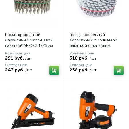
Гвоздь кровельный
Гвоздь кровельный
барабанный c кольцевой
барабанный с кольцевой
накаткой AERO 3,1х25мм
накаткой с цинковым
[лента 120 шт] (C45)
покрытием 3,1 х 22 мм 120
Розничная цена
Розничная цена
шт. AERO
291 руб.
310 руб.
/шт
/шт
Оптовая цена
Оптовая цена
243 руб.
258 руб.
/шт
/шт