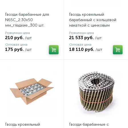
Гвозди барабанные для
Гвоздь кровельный
N65C_2.30x50
барабанный с кольцевой
мм_гладкие_300 шт.
накаткой с цинковым
покрытием 3,1 х 22 мм
Розничная цена
Розничная цена
9000 шт. AERO
210 руб.
21 533 руб.
/шт
/шт
Оптовая цена
Оптовая цена
175 руб.
18 110 руб.
/шт
/шт
Гвоздь кровельный
Гвозди барабанные с