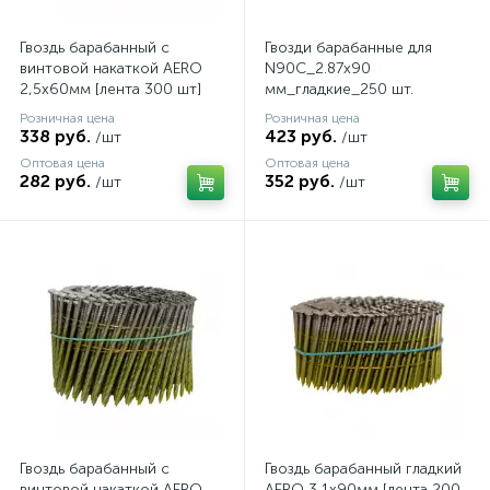
Гвоздь барабанный c
Гвозди барабанные для
винтовой накаткой AERO
N90C_2.87x90
2,5х60мм [лента 300 шт]
мм_гладкие_250 шт.
(C90)
Розничная цена
Розничная цена
338 руб.
423 руб.
/шт
/шт
Оптовая цена
Оптовая цена
282 руб.
352 руб.
/шт
/шт
Гвоздь барабанный c
Гвоздь барабанный гладкий
винтовой накаткой AERO
AERO 3,1х90мм [лента 200