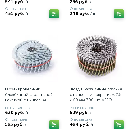
шт. AERO
541 руб.
296 руб.
/шт
/шт
Оптовая цена
Оптовая цена
451 руб.
248 руб.
/шт
/шт
Гвоздь кровельный
Гвозди барабанные гладкие
барабанный с кольцевой
с цинковым покрытием 2,5
накаткой с цинковым
х 60 мм 300 шт. AERO
покрытием 3,1 х 32 мм 120
Розничная цена
Розничная цена
шт. AERO
630 руб.
509 руб.
/шт
/шт
Оптовая цена
Оптовая цена
525 руб.
424 руб.
/шт
/шт