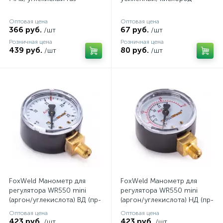
Оптовая цена
Оптовая цена
366 руб.
67 руб.
/шт
/шт
Розничная цена
Розничная цена
439 руб.
80 руб.
/шт
/шт
FoxWeld Манометр для
FoxWeld Манометр для
регулятора WR550 mini
регулятора WR550 mini
(аргон/углекислота) ВД (пр-
(аргон/углекислота) НД (пр-
во FoxWeld/КНР)
во FoxWeld/КНР)
Оптовая цена
Оптовая цена
423 руб.
423 руб.
/шт
/шт