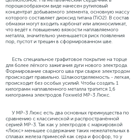
порошкообразном виде нанесен рутиловый
концентрат добываемого элемента, основную массу
которого составляет диоксид титана (TiO2). В состав
обмазки могут входить карбонат или алюмосиликат,
что ведёт к повышению вязкости наплавляемого
металла, значительно уменьшается риск появления
пор, пустот и трещин в сформированном шве.
Есть специальное графитовое покрытие на торце
для более лёгкого зажигания дуги нового электрода.
Формирование сварного шва при сварке электродом
происходит правильно. Шлакоотделяемость - легкая,
происходит без особых усилий. Чтобы создать 1
килограмм наплавленного металла тратится 1,6
килограмма электродов Foxweld МР-3 Люкс.
У МР-3 Люкс есть два основных преимущества по
сравнению с классической и распространённой
серией МР-3. Так как у электродов с маркировкой
«Люкс» меньшее содержание таких нежелательных в
сплавах железа примесей как сера и фосфор, то у