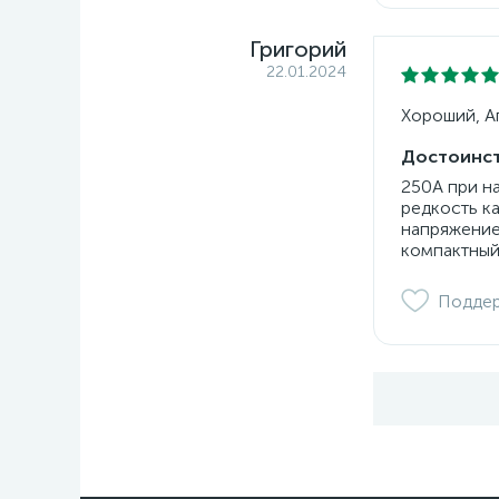
Григорий
22.01.2024
Хороший, Ап
Достоинст
250А при н
редкость к
напряжение
компактный
Подде