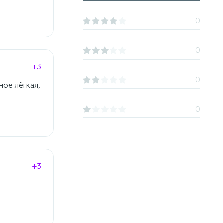
0
0
+3
0
ное лёгкая,
0
+3