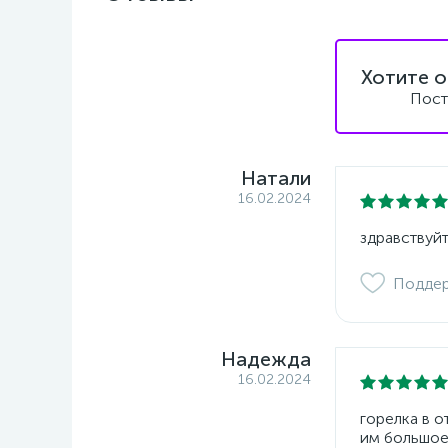
Хотите о
Пост
Натали
16.02.2024
здравствуйт
Подде
Надежда
16.02.2024
горелка в 
им большое