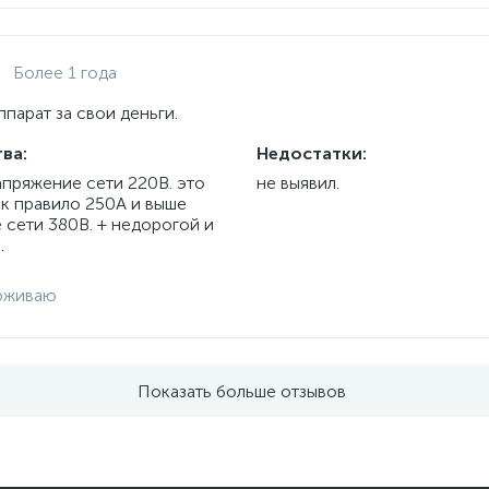
Более 1 года
парат за свои деньги.
ва:
Недостатки:
апряжение сети 220В. это
не выявил.
ак правило 250А и выше
 сети 380В. + недорогой и
.
рживаю
Показать больше отзывов