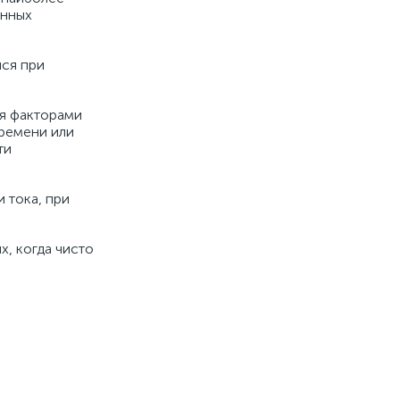
онных
яся при
ся факторами
времени или
ти
 тока, при
, когда чисто