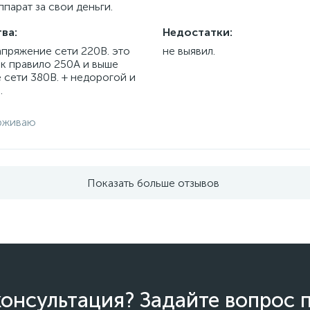
парат за свои деньги.
ва:
Недостатки:
апряжение сети 220В. это
не выявил.
ак правило 250А и выше
 сети 380В. + недорогой и
.
рживаю
Показать больше отзывов
онсультация? Задайте вопрос 