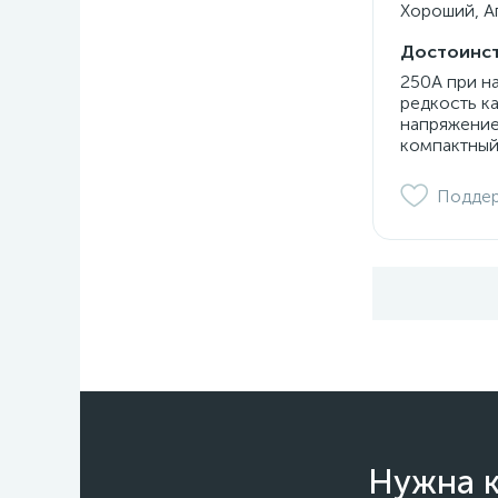
Хороший, Ап
Достоинст
250А при н
редкость к
напряжение
компактный
Подде
Нужна к