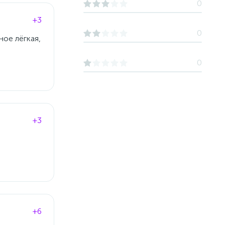
0
+3
0
ное лёгкая,
0
+3
+6