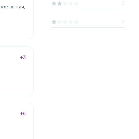
0
ное лёгкая,
0
+3
+6