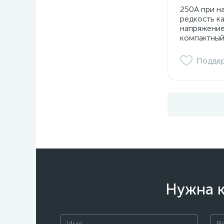
250А при н
редкость к
напряжение
компактный
Подде
Нужна к