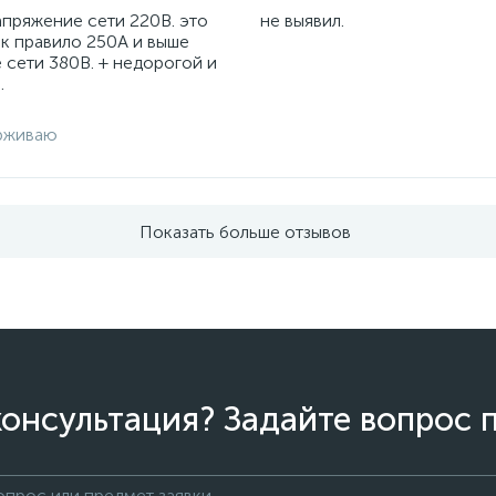
апряжение сети 220В. это
не выявил.
ак правило 250А и выше
 сети 380В. + недорогой и
.
рживаю
Показать больше отзывов
онсультация? Задайте вопрос 