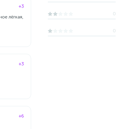
+3
0
ное лёгкая,
0
+3
+6