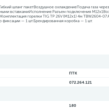
ибкий шланг пакетВоздушное охлаждениеПодача газа чере
енными вставкамиИсполнение:Разъем подключения M12х1В
Комплектация горелки TIG TP 26V (М12х1) 4м TBW2604-07:
цо фиксации — 1 шт.Брендированная коробка — 1 шт.
ПТК
072.264.121
180