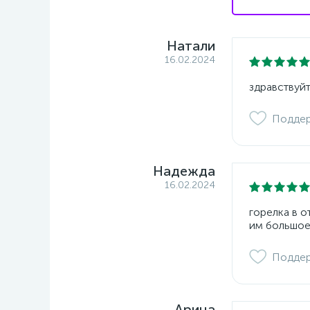
Натали
16.02.2024
здравствуйт
Подде
Надежда
16.02.2024
горелка в 
им большое
Подде
Арина