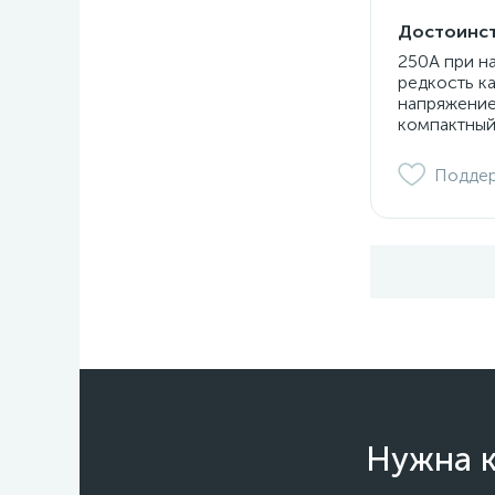
Достоинст
250А при н
редкость к
напряжение
компактный
Подде
Нужна к