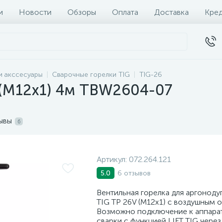
и
Новости
Обзоры
Оплата
Доставка
Кре
и акссесуары
Сварочные горелки TIG
TIG-26
 (М12х1) 4м TBW2604-07
ывы
6
Артикул:
072.264.121
6 отзывов
5.0
Вентильная горелка для аргоноду
TIG TP 26V (М12х1) с воздушным 
Возможно подключение к аппар
сварки с функцией LIFT TIG чере