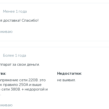
Менее 1 года
я доставка! Спасибо!
рживаю
Более 1 года
парат за свои деньги.
ва:
Недостатки:
апряжение сети 220В. это
не выявил.
ак правило 250А и выше
 сети 380В. + недорогой и
.
рживаю