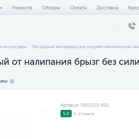
и
Новости
Обзоры
Оплата
Доставка
Кре
и акссесуары
Расходные материалы для полуавтоматической сва
й от налипания брызг без сил
ывы
6
Артикул:
005.010.450
6 отзывов
5.0