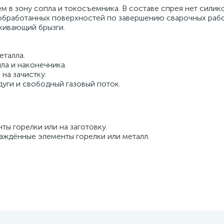
в зону сопла и токосъемника. В составе спрея нет силико
обработанных поверхностей по завершению сварочных рабо
кивающий брызги.
еталла.
ла и наконечника.
на зачистку.
уги и свободный газовый поток.
ы горелки или на заготовку.
аждённые элементы горелки или металл.