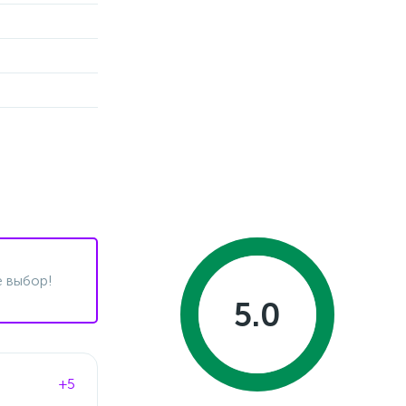
 выбор!
5.0
+5