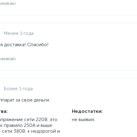
рживаю
Менее 1 года
я доставка! Спасибо!
рживаю
Более 1 года
парат за свои деньги.
ва:
Недостатки:
апряжение сети 220В. это
не выявил.
ак правило 250А и выше
 сети 380В. + недорогой и
.