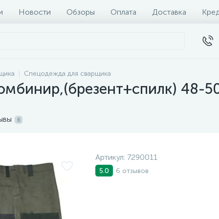
и
Новости
Обзоры
Оплата
Доставка
Кре
щика
Спецодежда для сварщика
омбинир,(брезент+спилк) 48-5
ывы
6
Артикул:
7290011
6 отзывов
5.0