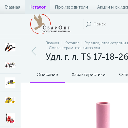
Главная
Каталог
Производители
Акции и скидк
Главная
Каталог
Горелки, плазматроны 
Сопла керам. газ. линза удл.
Удл. г. л. TS 17-18-2
Описание
Характеристики
Отз