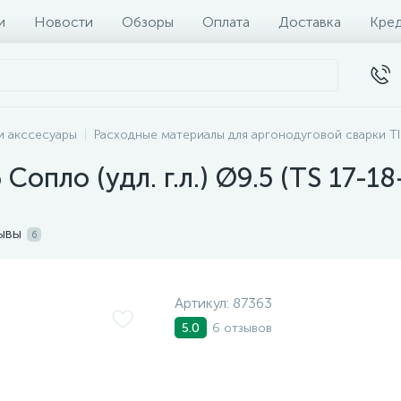
и
Новости
Обзоры
Оплата
Доставка
Кре
и акссесуары
Расходные материалы для аргонодуговой сварки T
6 Сопло (удл. г.л.) Ø9.5 (TS 17-
ывы
6
Артикул:
87363
6 отзывов
5.0