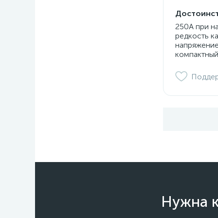
Достоинст
250А при н
редкость к
напряжение
компактный
Подде
Нужна к