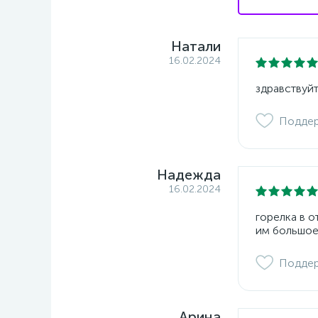
Натали
16.02.2024
здравствуйт
Подде
Надежда
16.02.2024
горелка в 
им большое
Подде
Арина