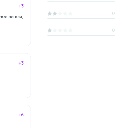
+3
0
ное лёгкая,
0
+3
+6