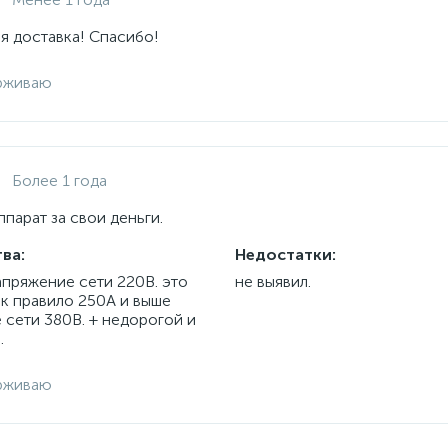
я доставка! Спасибо!
рживаю
Более 1 года
парат за свои деньги.
ва:
Недостатки:
апряжение сети 220В. это
не выявил.
ак правило 250А и выше
 сети 380В. + недорогой и
.
рживаю