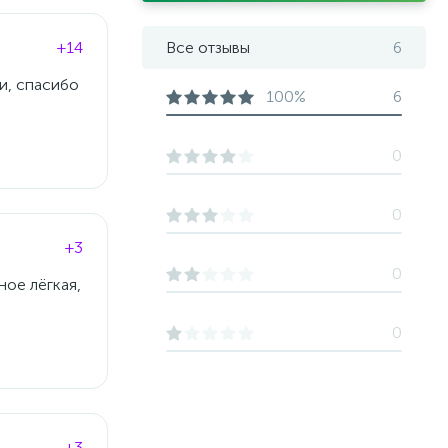
+14
Все отзывы
6
и, спасибо
100%
6
0
0
+3
0
ное лёгкая,
0
+3