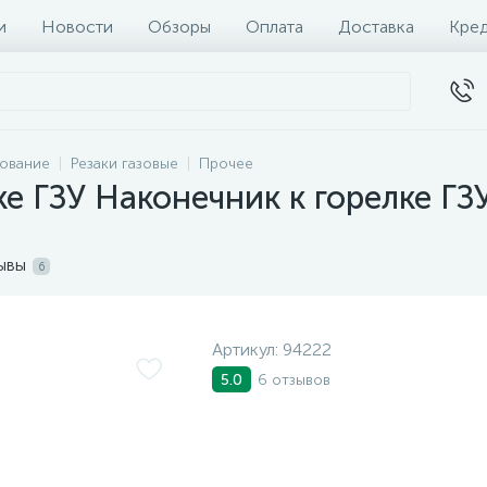
и
Новости
Обзоры
Оплата
Доставка
Кре
дование
Резаки газовые
Прочее
ке ГЗУ Наконечник к горелке Г
ывы
6
Артикул:
94222
6 отзывов
5.0