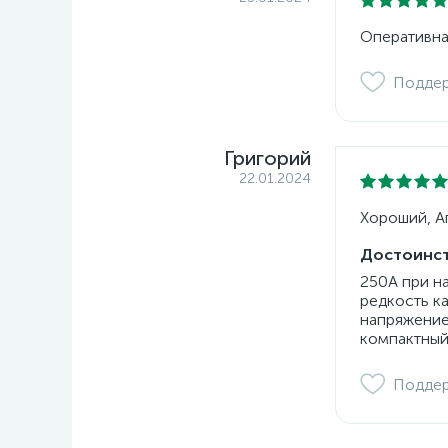
Оперативна
Подде
Григорий
22.01.2024
Хороший, Ап
Достоинст
250А при н
редкость к
напряжение
компактный
Подде