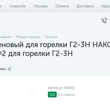
и
Новости
Обзоры
Оплата
Доставка
Кре
дование
Резаки газовые
Прочее
еновый для горелки Г2-3Н Н
для горелки Г2-3Н
ывы
6
Артикул:
94492
6 отзывов
5.0