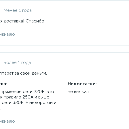
Менее 1 года
я доставка! Спасибо!
рживаю
Более 1 года
парат за свои деньги.
ва:
Недостатки:
апряжение сети 220В. это
не выявил.
ак правило 250А и выше
 сети 380В. + недорогой и
.
рживаю