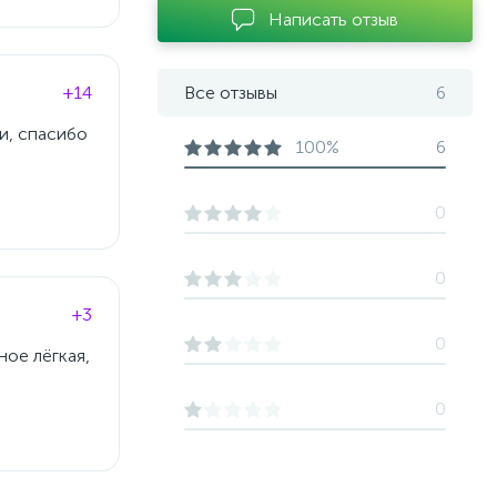
Написать отзыв
+14
Все отзывы
6
и, спасибо
100%
6
0
0
+3
0
ное лёгкая,
0