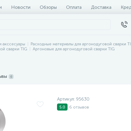
и
Новости
Обзоры
Оплата
Доставка
Кре
и акссесуары
Расходные материалы для аргонодуговой сварки T
вой сварки TIG
Аргоновые для аргонодуговой сварки TIG
ывы
6
Артикул:
95630
6 отзывов
5.0