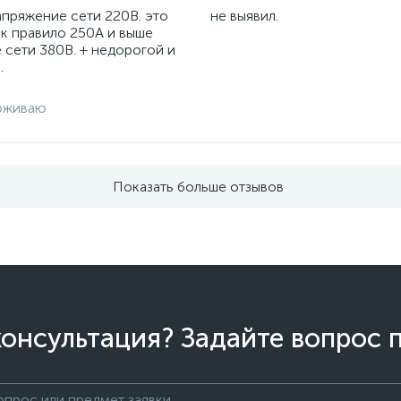
апряжение сети 220В. это
не выявил.
ак правило 250А и выше
 сети 380В. + недорогой и
.
рживаю
Показать больше отзывов
онсультация? Задайте вопрос 