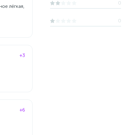
0
ное лёгкая,
0
+3
+6