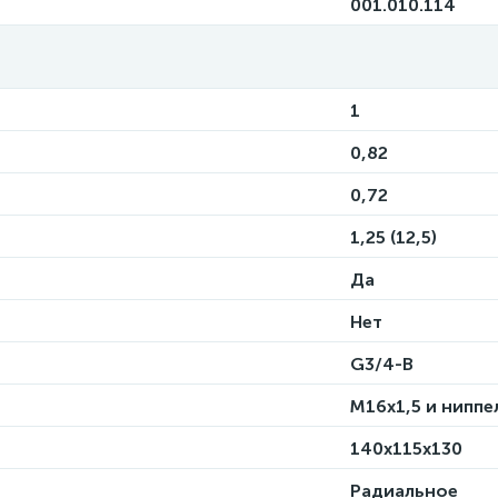
001.010.114
1
0,82
0,72
1,25 (12,5)
Да
Нет
G3/4-B
M16х1,5 и ниппе
140х115х130
Радиальное