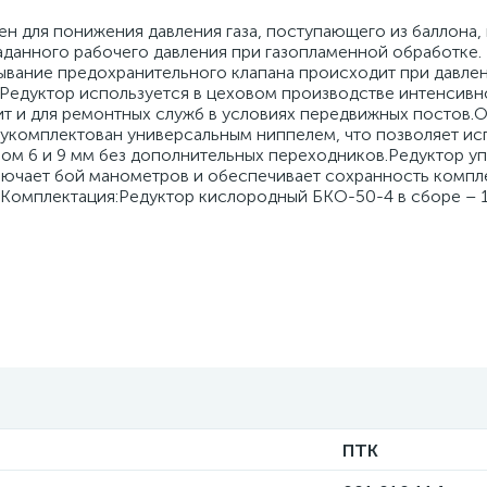
 для понижения давления газа, поступающего из баллона, 
данного рабочего давления при газопламенной обработке.
ывание предохранительного клапана происходит при давлен
. Редуктор используется в цеховом производстве интенсивн
ит и для ремонтных служб в условиях передвижных постов
укомплектован универсальным ниппелем, что позволяет ис
ом 6 и 9 мм без дополнительных переходников.Редуктор уп
лючает бой манометров и обеспечивает сохранность компл
.Комплектация:Редуктор кислородный БКО-50-4 в сборе – 
ПТК