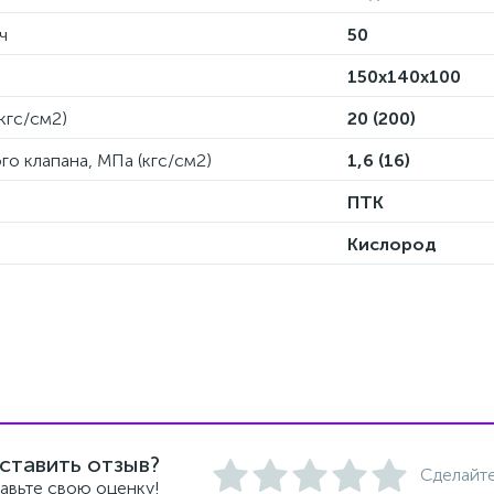
ч
50
150х140х100
кгс/см2)
20 (200)
о клапана, МПа (кгс/см2)
1,6 (16)
ПТК
Кислород
ставить отзыв?
Сделайте
авьте свою оценку!