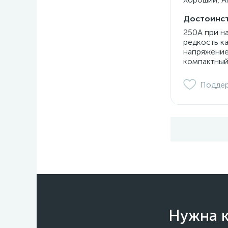
Достоинст
250А при н
редкость к
напряжение
компактный
Подде
Нужна к