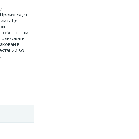
и
 Производит
ии в 1,6
ой
.Особенности
пользовать
акован в
ектации во
1