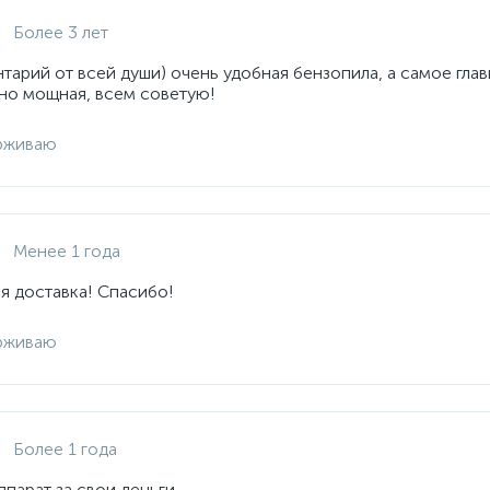
Более 3 лет
арий от всей души) очень удобная бензопила, а самое глав
но мощная, всем советую!
рживаю
Менее 1 года
я доставка! Спасибо!
рживаю
Более 1 года
парат за свои деньги.