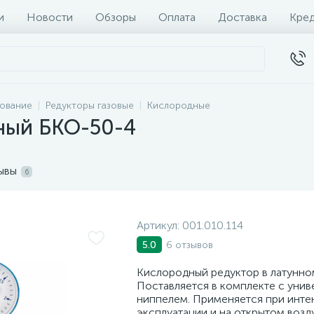
и
Новости
Обзоры
Оплата
Доставка
Кре
дование
Редукторы газовые
Кислородные
ный БКО-50-4
ывы
6
Артикул:
001.010.114
6 отзывов
5.0
Кислородный редуктор в латунно
Поставляется в комплекте с уни
ниппелем. Применяется при инте
эксплуатации и на открытом возд