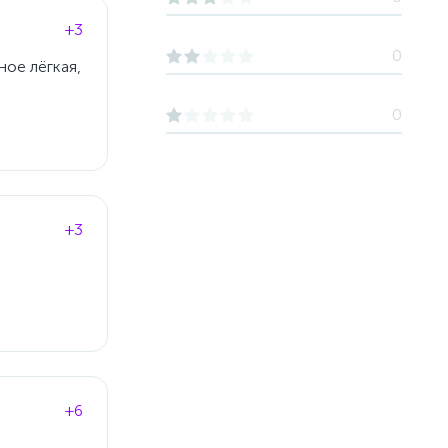
+3
0
ное лёгкая,
0
+3
+6