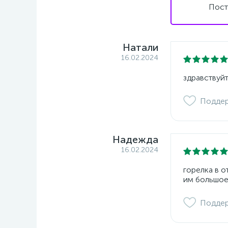
Пост
Натали
16.02.2024
здравствуйт
Подде
Надежда
16.02.2024
горелка в 
им большое
Подде