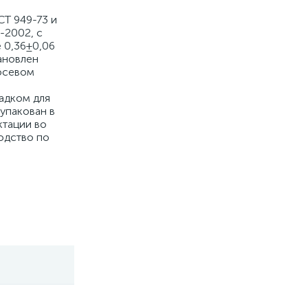
СТ 949-73 и
-2002, с
 0,36±0,06
ановлен
 осевом
адком для
упакован в
ктации во
одство по