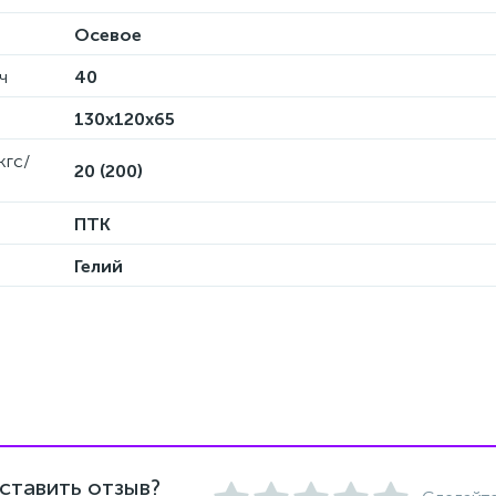
Осевое
ч
40
130х120х65
кгс/
20 (200)
ПТК
Гелий
ставить отзыв?