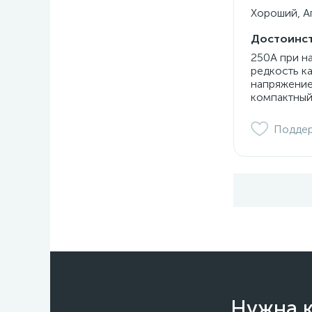
Хороший, Ап
Достоинст
250А при н
редкость к
напряжение
компактный
Подде
Нужна к