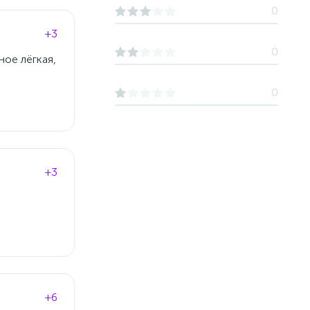
0
+3
0
ное лёгкая,
0
+3
+6