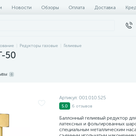
и
Новости
Обзоры
Оплата
Доставка
Кре
дование
Редукторы газовые
Гелиевые
Г-50
ывы
6
Артикул:
001.010.525
6 отзывов
5.0
Баллонный гелиевый редуктор для
латексных и фольгированных шар
специальным металлическим нас
съемным игольчатым наконечник