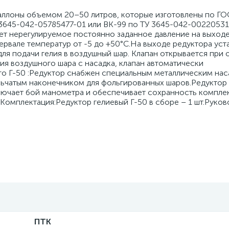
баллоны объемом 20–50 литров, которые изготовлены по ГО
 3645-042-05785477-01 или ВК-99 по ТУ 3645-042-00220531
ет нерегулируемое постоянно заданное давление на выходе
ервале температур от -5 до +50°С.На выходе редуктора уст
для подачи гелия в воздушный шар. Клапан открывается при
ия воздушного шара с насадка, клапан автоматически
го Г-50 :Редуктор снабжен специальным металлическим нас
льчатым наконечником для фольгированных шаров.Редуктор 
лючает бой манометра и обеспечивает сохранность компле
Комплектация:Редуктор гелиевый Г-50 в сборе – 1 шт.Руков
ПТК