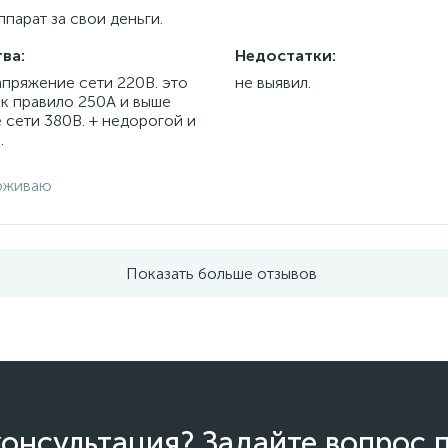
парат за свои деньги.
ва:
Недостатки:
апряжение сети 220В. это
не выявил.
ак правило 250А и выше
 сети 380В. + недорогой и
.
рживаю
Показать больше отзывов
онсультация? Задайте вопрос 