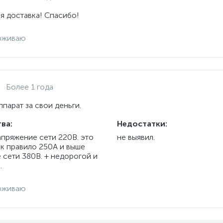
я доставка! Спасибо!
рживаю
Более 1 года
парат за свои деньги.
ва:
Недостатки:
апряжение сети 220В. это
не выявил.
ак правило 250А и выше
 сети 380В. + недорогой и
.
рживаю