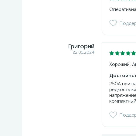
Оперативна
Подде
Григорий
22.01.2024
Хороший, Ап
Достоинст
250А при н
редкость к
напряжение
компактный
Подде