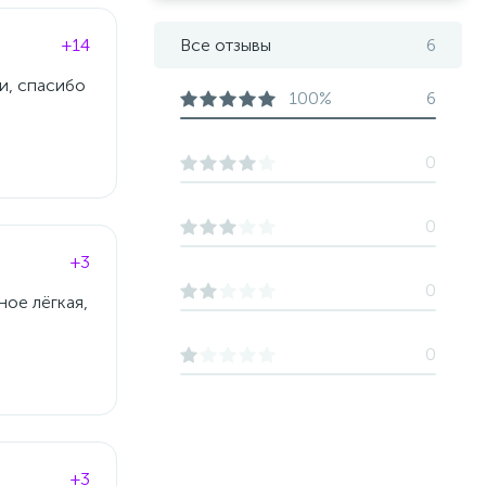
+14
Все отзывы
6
и, спасибо
100%
6
0
0
+3
0
ное лёгкая,
0
+3