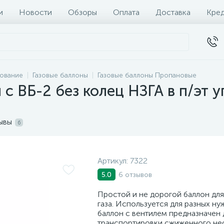
и
Новости
Обзоры
Оплата
Доставка
Кре
дование
Газовые баллоны
Газовые баллоны Пропановые
с ВБ-2 без колец НЗГА в п/эт у
ывы
6
Артикул:
7322
6 отзывов
5.0
Простой и не дорогой баллон для
газа. Используется для разных ну
баллон с вентилем предназначен 
транспортировки сжиженного неф