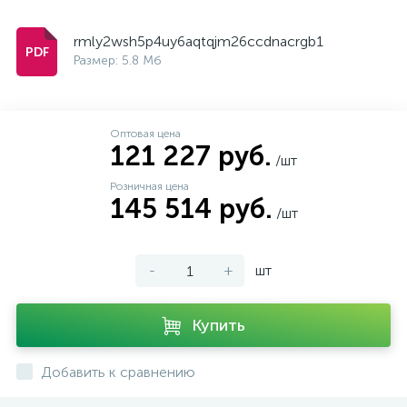
rmly2wsh5p4uy6aqtqjm26ccdnacrgb1
Размер: 5.8 Мб
Оптовая цена
121 227 руб.
/шт
Розничная цена
145 514 руб.
/шт
-
+
шт
Купить
Добавить к сравнению