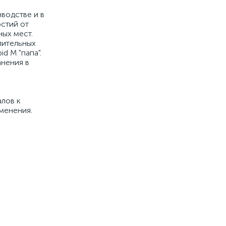
зводстве и в
рстий от
ных мест.
пительных
d M "папа".
анения в
лов к
именения.