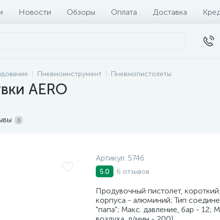
и
Новости
Обзоры
Оплата
Доставка
Кре
удование
Пневмоинструмент
Пневмопистолеты
увки AERO
ывы
6
Артикул:
5746
6 отзывов
5.0
Продувочный пистолет, короткий.
корпуса - алюминий; Тип соедине
"папа"; Макс. давление, бар - 12; 
воздуха, л/мин - 200)