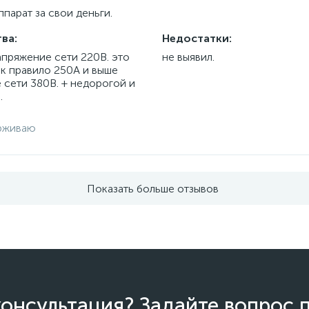
парат за свои деньги.
ва:
Недостатки:
апряжение сети 220В. это
не выявил.
ак правило 250А и выше
 сети 380В. + недорогой и
.
рживаю
Показать больше отзывов
онсультация? Задайте вопрос 