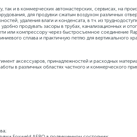
, так и в коммерческих автомастерских, сервисах, на прои
орудования, для продувки сжатым воздухом различных отве
ностей, удаления влаги и конденсата, в т.ч. из труднодоступ
удобно продувать засоры в трубах, канализационных и ото
ти или компрессору через быстросъемное соединение Rapi
иниевого сплава и практичную петлю для вертикального хр
мент аксессуаров, принадлежностей и расходных материа
боты в различных областях частного и коммерческого пр
ва;
дувки Foxweld AERO в подвешенном состоянии;