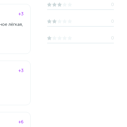
0
+3
0
ное лёгкая,
0
+3
+6