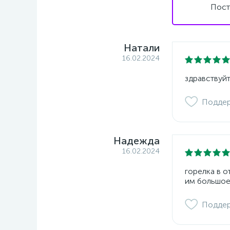
Пост
Натали
16.02.2024
здравствуйт
Подде
Надежда
16.02.2024
горелка в 
им большое
Подде