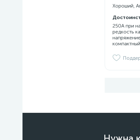
Хороший, Ап
Достоинст
250А при н
редкость к
напряжение
компактный
Подде
Нужна к