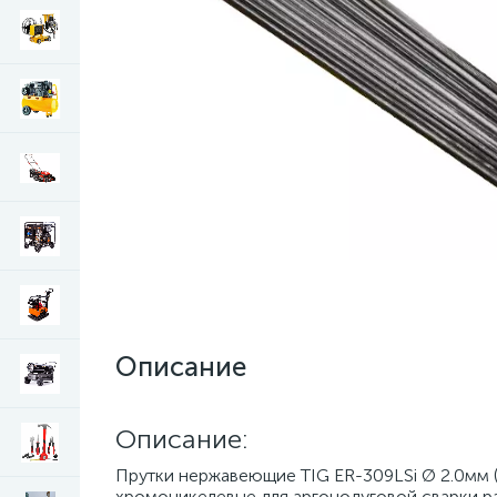
Описание
Описание:
Прутки нержавеющие TIG ER-309LSi Ø 2.0мм (1
хромоникелевые для аргонодуговой сварки р