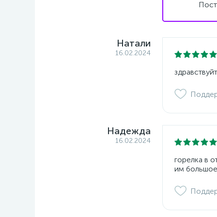
Пост
Натали
16.02.2024
здравствуйт
Подде
Надежда
16.02.2024
горелка в 
им большое
Подде