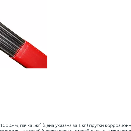
000мм, пачка 5кг) (цена указана за 1 кг.) прутки коррозио
азнородных сталей (нержавеющих сталей c не- и низколег