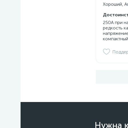
Хороший, Ап
Достоинст
250А при н
редкость к
напряжение
компактный
Подде
Нужна к