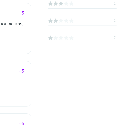
0
+3
0
ное лёгкая,
0
+3
+6