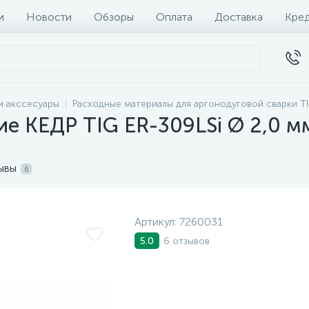
и
Новости
Обзоры
Оплата
Доставка
Кре
и акссесуары
Расходные материалы для аргонодуговой сварки T
 КЕДР TIG ER-309LSi Ø 2,0 мм 
ывы
6
Артикул:
7260031
6 отзывов
5.0