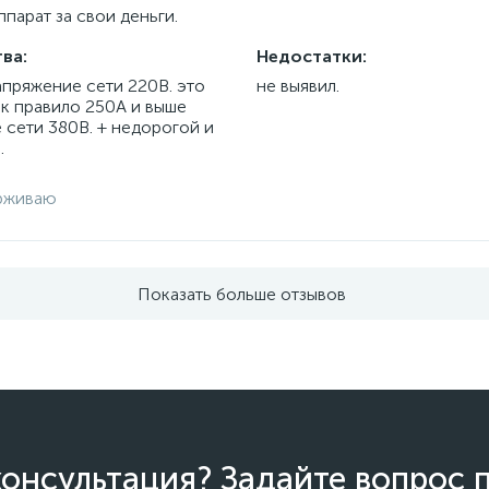
парат за свои деньги.
ва:
Недостатки:
апряжение сети 220В. это
не выявил.
ак правило 250А и выше
 сети 380В. + недорогой и
.
рживаю
Показать больше отзывов
онсультация? Задайте вопрос 