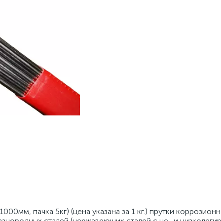
000мм, пачка 5кг) (цена указана за 1 кг.) прутки коррозион
азнородных сталей (нержавеющих сталей c не- и низколег