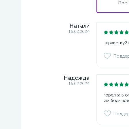
Пост
Натали
16.02.2024
здравствуйт
Подде
Надежда
16.02.2024
горелка в 
им большое
Подде