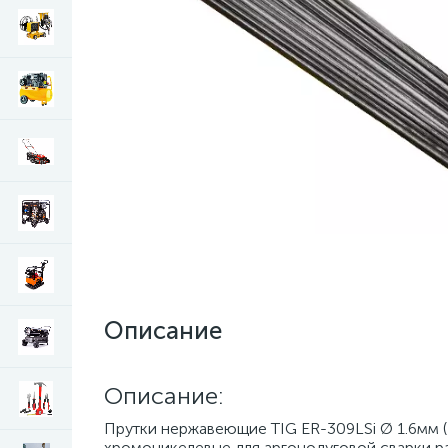
Описание
Описание:
Прутки нержавеющие TIG ER-309LSi Ø 1.6мм (1
хромоникелевые для аргонодуговой сварки р