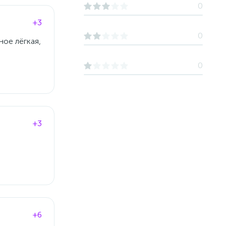
0
+3
0
ное лёгкая,
0
+3
+6