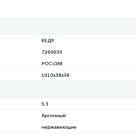
КЕДР
7260030
РОССИЯ
1010х38х38
5.3
Аргонный
нержавеющие