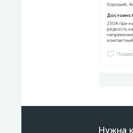
Хороший, Ап
Достоинст
250А при н
редкость к
напряжение
компактный
Подде
Нужна к