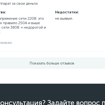
парат за свои деньги.
ва:
Недостатки:
апряжение сети 220В. это
не выявил.
ак правило 250А и выше
 сети 380В. + недорогой и
.
рживаю
Показать больше отзывов
онсультация? Задайте вопрос 