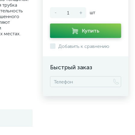
я трубка
тельность
-
+
шт
учшенного
ляют
м
Купить
х местах.
Добавить к сравнению
Быстрый заказ