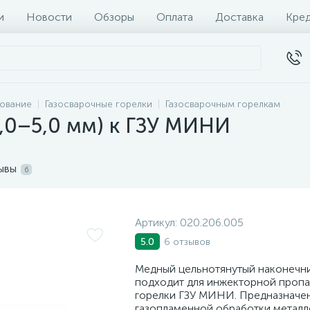
и
Новости
Обзоры
Оплата
Доставка
Кре
дование
Газосварочные горелки
Газосварочным горелкам
,0–5,0 мм) к ГЗУ МИНИ
ывы
6
Артикул:
020.206.005
6 отзывов
5.0
Медный цельнотянутый наконеч
подходит для инжекторной проп
горелки ГЗУ МИНИ. Предназначен
газопламенной обработки метал