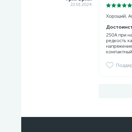
22.01.2024
Хороший, Ап
Достоинст
250А при н
редкость к
напряжение
компактный
Подде