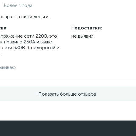
Более 1 года
парат за свои деньги.
ва:
Недостатки:
апряжение сети 220В. это
не выявил.
ак правило 250А и выше
 сети 380В. + недорогой и
.
рживаю
Показать больше отзывов