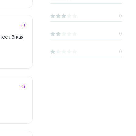
0
+3
0
ное лёгкая,
0
+3