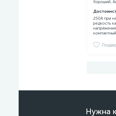
Хороший, Ап
Достоинст
250А при н
редкость к
напряжение
компактный
Подде
Нужна к