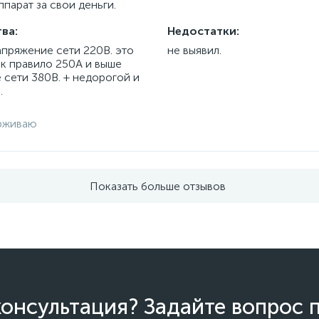
парат за свои деньги.
ва:
Недостатки:
апряжение сети 220В. это
не выявил.
ак правило 250А и выше
 сети 380В. + недорогой и
.
рживаю
Показать больше отзывов
онсультация? Задайте вопрос 