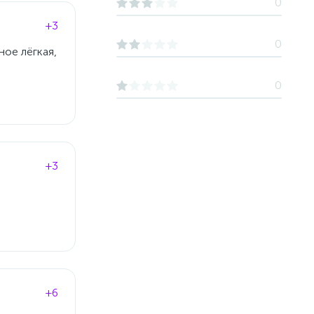
0
+3
0
ное лёгкая,
0
+3
+6