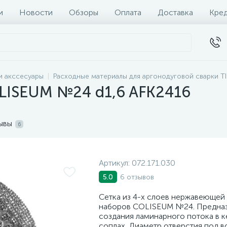
и
Новости
Обзоры
Оплата
Доставка
Кре
и акссесуары
Расходные материалы для аргонодуговой сварки T
OLISEUM №24 d1,6 AFK2416
ывы
6
Артикул:
072.171.030
6 отзывов
5.0
Сетка из 4-х слоев нержавеющей 
наборов COLISEUM №24. Предназ
создания ламинарного потока в 
соплах. Диаметр отверстия под 