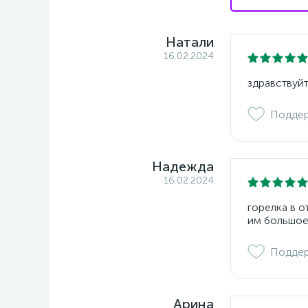
Натали
16.02.2024
здравствуйт
Подде
Надежда
16.02.2024
горелка в 
им большое
Подде
Арина