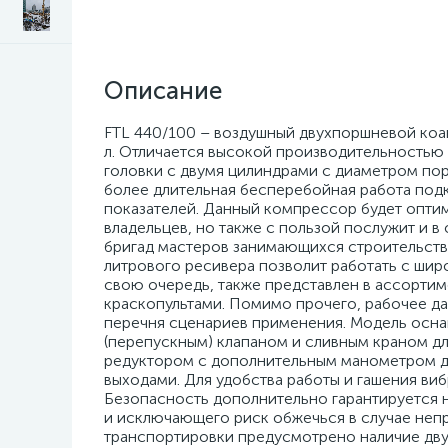
Описание
FTL 440/100 – воздушный двухпоршневой ко
л. Отличается высокой производительностью
головки с двумя цилиндрами с диаметром пор
более длительная бесперебойная работа под
показателей. Данный компрессор будет оптим
владельцев, но также с пользой послужит и в
бригад мастеров занимающихся строительств
литрового ресивера позволит работать с ши
свою очередь, также представлен в ассортим
краскопультами. Помимо прочего, рабочее да
перечня сценариев применения. Модель осна
(перепускным) клапаном и сливным краном д
редуктором с дополнительным манометром дл
выходами. Для удобства работы и гашения в
Безопасность дополнительно гарантируется
и исключающего риск обжечься в случае неп
транспортировки предусмотрено наличие дву