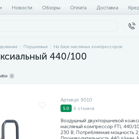
и
Новости
Обзоры
Оплата
Доставка
Кре
удование
Поршневые
На базе масляных компрессоров
аксиальный 440/100
ывы
6
Артикул:
9010
6 отзывов
5.0
Воздушный двухпоршневой коакс
масляный компрессор FTL 440/10
230 В; Потребляемая мощность 2,
Производительность 440 л/мин; М