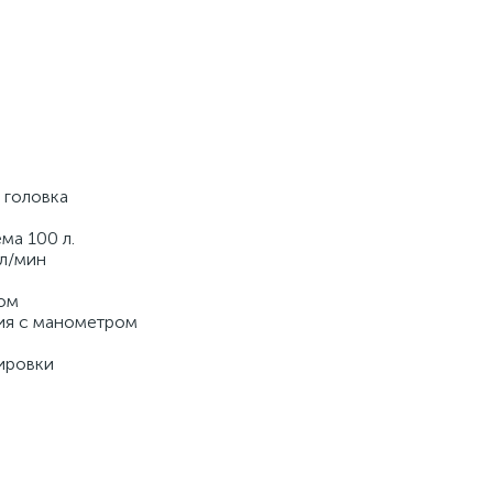
 головка
а 100 л.
л/мин
ом
ия с манометром
ировки