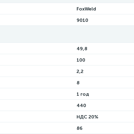
FoxWeld
9010
49,8
100
2,2
8
1 год
440
НДС 20%
86