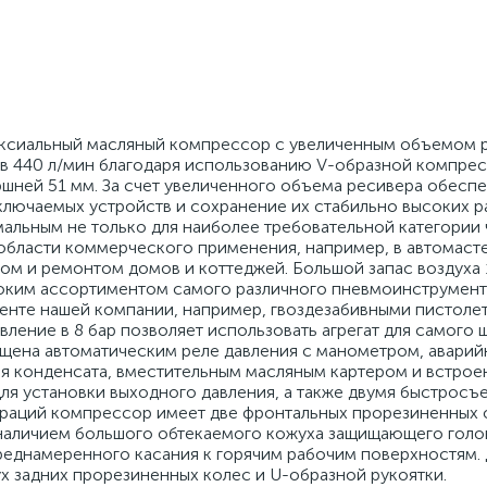
аксиальный масляный компрессор с увеличенным объемом р
 в 440 л/мин благодаря использованию V-образной компре
шней 51 мм. За счет увеличенного объема ресивера обесп
ключаемых устройств и сохранение их стабильно высоких р
альным не только для наиболее требовательной категории 
 области коммерческого применения, например, в автомасте
ом и ремонтом домов и коттеджей. Большой запас воздуха 
роким ассортиментом самого различного пневмоинструмента
енте нашей компании, например, гвоздезабивными пистоле
вление в 8 бар позволяет использовать агрегат для самого
щена автоматическим реле давления с манометром, авари
ля конденсата, вместительным масляным картером и встро
я установки выходного давления, а также двумя быстрос
ибраций компрессор имеет две фронтальных прорезиненных 
 наличием большого обтекаемого кожуха защищающего голо
реднамеренного касания к горячим рабочим поверхностям. 
х задних прорезиненных колес и U-образной рукоятки.