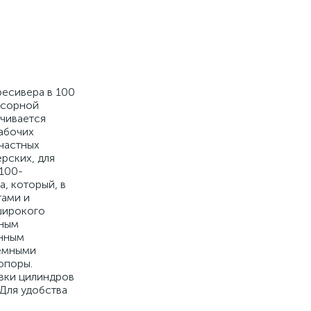
есивера в 100
ссорной
ечивается
абочих
частных
рских, для
100-
, который, в
тами и
 широкого
йным
енным
ъемными
опоры.
вки цилиндров
Для удобства