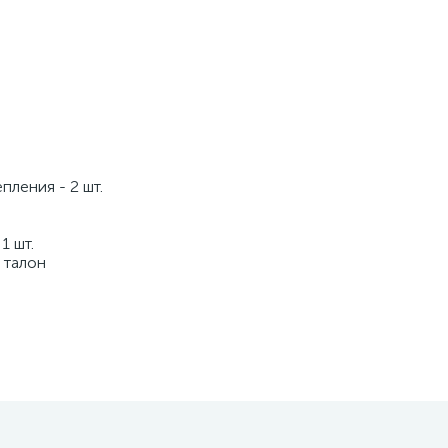
ления - 2 шт.
1 шт.
 талон