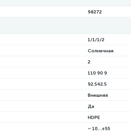
98272
1/1/1/2
Солнечная
2
110 90 9
92.542.5
Внешняя
Да
HDPE
– 10…+55