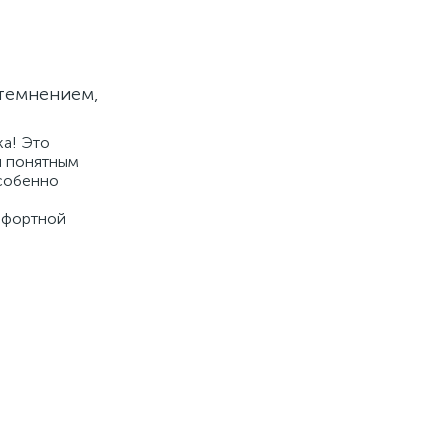
атемнением,
ка! Это
и понятным
особенно
омфортной