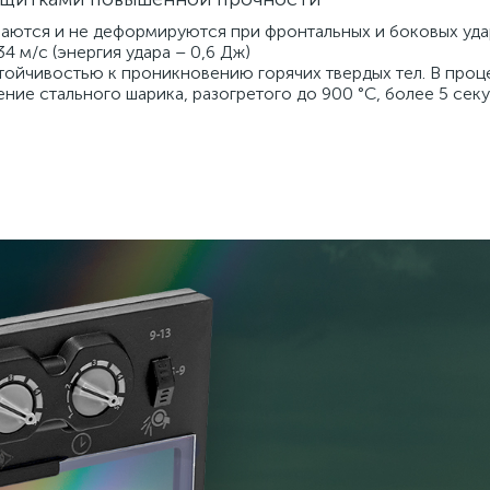
шаются и не деформируются при фронтальных и боковых уда
4 м/с (энергия удара – 0,6 Дж)
ойчивостью к проникновению горячих твердых тел. В проц
ие стального шарика, разогретого до 900 °С, более 5 сек