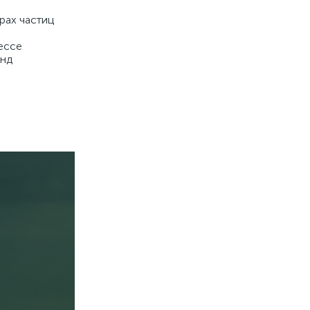
рах частиц
ессе
унд