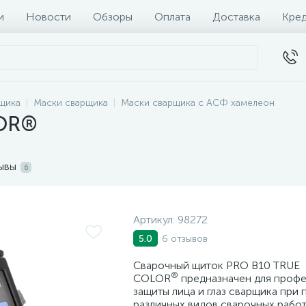
и
Новости
Обзоры
Оплата
Доставка
Кре
щика
Маски сварщика
Маски сварщика с АСФ хамелеон
LOR®
ывы
6
Артикул:
98272
6 отзывов
5.0
Сварочный щиток PRO B10 TRUE
®
COLOR
предназначен для проф
защиты лица и глаз сварщика при
различных видов сварочных работ