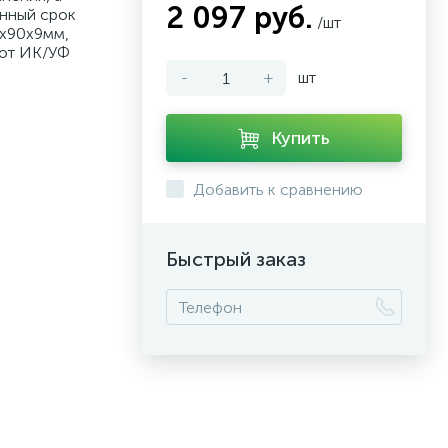
2 097 руб.
енный срок
/шт
0х90х9мм,
 от ИК/УФ
-
+
шт
Купить
Добавить к сравнению
Быстрый заказ