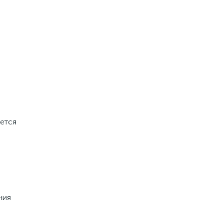
ется
ния