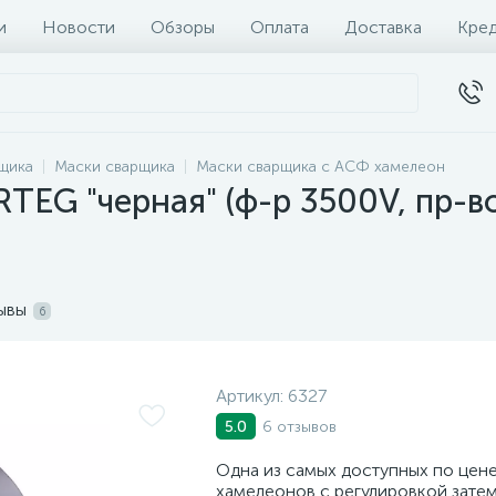
и
Новости
Обзоры
Оплата
Доставка
Кре
щика
Маски сварщика
Маски сварщика с АСФ хамелеон
TEG "черная" (ф-р 3500V, пр-во
ывы
6
Артикул:
6327
6 отзывов
5.0
Одна из самых доступных по цен
хамелеонов с регулировкой затем