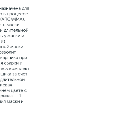
азначена для
го в процессе
 (ARC/MMA),
сть маски —
и длительной
в у маски и
 из
чной маски-
озволит
сварщика при
я сварки и
Весь комплект
щика за счет
 длительной
тиевая
инем цвете с
риала — 1
ния маски и