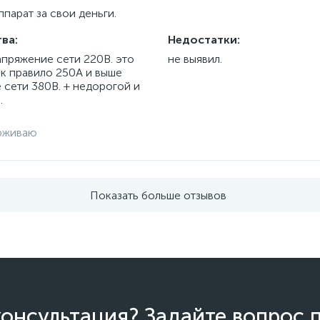
парат за свои деньги.
ва:
Недостатки:
апряжение сети 220В. это
не выявил.
ак правило 250А и выше
 сети 380В. + недорогой и
.
рживаю
Показать больше отзывов
онсультация? Задайте вопрос 