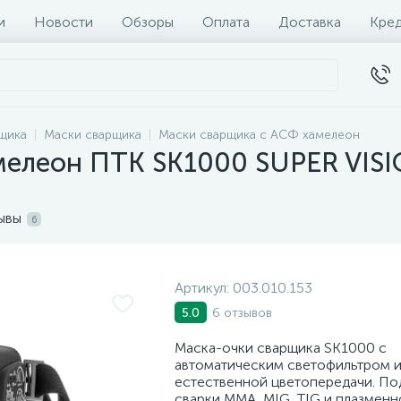
и
Новости
Обзоры
Оплата
Доставка
Кре
щика
Маски сварщика
Маски сварщика с АСФ хамелеон
мелеон ПТК SK1000 SUPER VISI
ывы
6
Артикул:
003.010.153
6 отзывов
5.0
Маска-очки сварщика SK1000 с
автоматическим светофильтром и
естественной цветопередачи. По
сварки MMA, MIG, TIG и плазменн