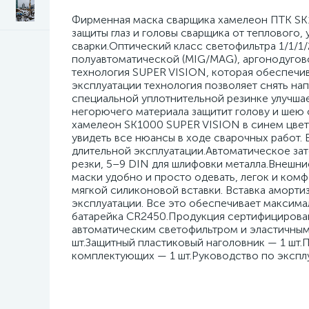
Фирменная маска сварщика хамелеон ПТК SK
защиты глаз и головы сварщика от теплового
сварки.Оптический класс светофильтра 1/1/1/
полуавтоматической (MIG/MAG), аргонодугово
технология SUPER VISION, которая обеспечи
эксплуатации технология позволяет снять на
специальной уплотнительной резинке улучшае
негорючего материала защитит голову и шею 
хамелеон SK1000 SUPER VISION в синем цвет
увидеть все нюансы в ходе сварочных работ. 
длительной эксплуатации.Автоматическое зат
резки, 5–9 DIN для шлифовки металла.Внешни
маски удобно и просто одевать, легок и комф
мягкой силиконовой вставки. Вставка аморти
эксплуатации. Все это обеспечивает максима
батарейка CR2450.Продукция сертифицирован
автоматическим светофильтром и эластичным
шт.Защитный пластиковый наголовник — 1 шт.
комплектующих — 1 шт.Руководство по эксплу