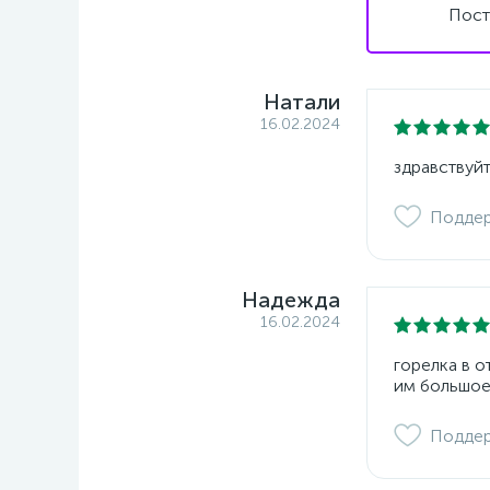
Пост
Натали
16.02.2024
здравствуйт
Подде
Надежда
16.02.2024
горелка в 
им большое
Подде