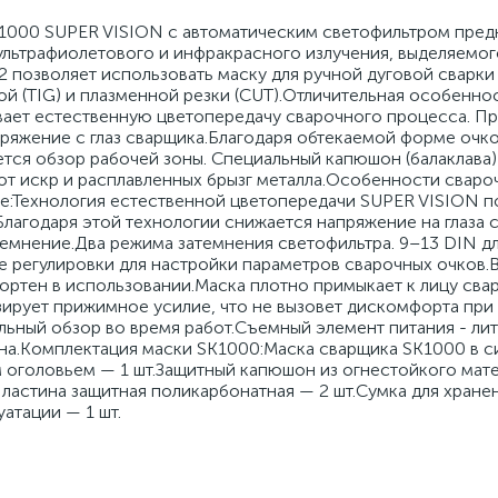
1000 SUPER VISION с автоматическим светофильтром предн
, ультрафиолетового и инфракрасного излучения, выделяемо
2 позволяет использовать маску для ручной дуговой сварки
й (TIG) и плазменной резки (CUT).Отличительная особенно
вает естественную цветопередачу сварочного процесса. Пр
пряжение с глаз сварщика.Благодаря обтекаемой форме очко
тся обзор рабочей зоны. Специальный капюшон (балаклава)
от искр и расплавленных брызг металла.Особенности сваро
е:Технология естественной цветопередачи SUPER VISION п
Благодаря этой технологии снижается напряжение на глаза 
емнение.Два режима затемнения светофильтра. 9–13 DIN дл
е регулировки для настройки параметров сварочных очков.
ортен в использовании.Маска плотно примыкает к лицу свар
зирует прижимное усилие, что не вызовет дискомфорта при
льный обзор во время работ.Съемный элемент питания - ли
а.Комплектация маски SK1000:Маска сварщика SK1000 в с
 оголовьем — 1 шт.Защитный капюшон из огнестойкого мате
Пластина защитная поликарбонатная — 2 шт.Сумка для хране
атации — 1 шт.