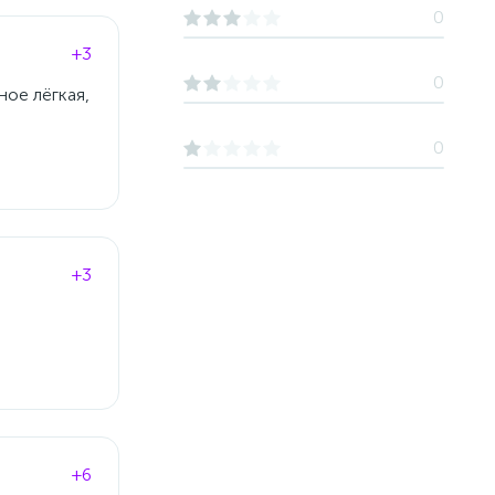
0
+3
0
ное лёгкая,
0
+3
+6