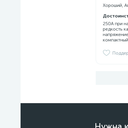
Хороший, Ап
Достоинст
250А при н
редкость к
напряжение
компактный
Подде
Нужна к