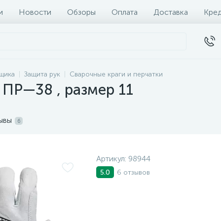
и
Новости
Обзоры
Оплата
Доставка
Кре
щика
Защита рук
Сварочные краги и перчатки
ПР—38 , размер 11
ывы
6
Артикул:
98944
6 отзывов
5.0