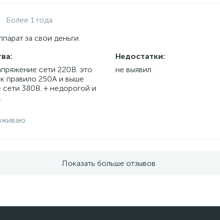
Более 1 года
парат за свои деньги.
ва:
Недостатки:
апряжение сети 220В. это
не выявил.
ак правило 250А и выше
 сети 380В. + недорогой и
.
рживаю
Показать больше отзывов