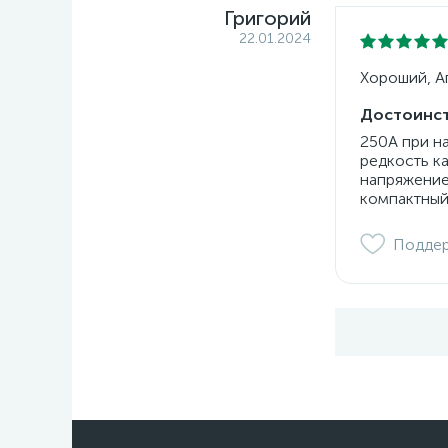
Григорий
22.01.2024
Хороший, Ап
Достоинст
250А при н
редкость к
напряжение
компактный
Подде