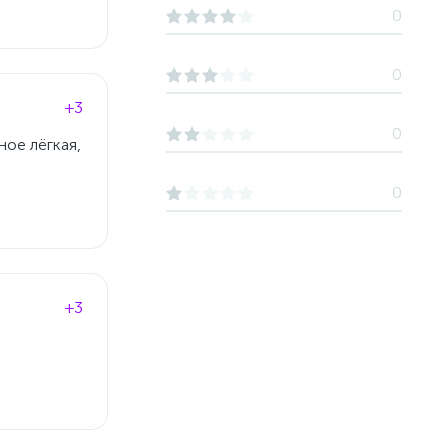
0
0
+3
0
ное лёгкая,
0
+3