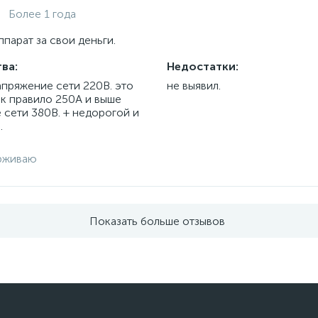
Более 1 года
парат за свои деньги.
ва:
Недостатки:
апряжение сети 220В. это
не выявил.
ак правило 250А и выше
 сети 380В. + недорогой и
.
рживаю
Показать больше отзывов