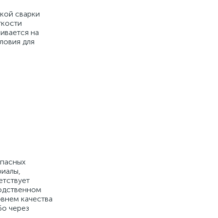
ской сварки
ткости
ивается на
ловия для
апасных
риалы,
етствует
водственном
овнем качества
бо через