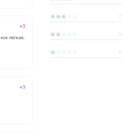
0
+3
0
ное лёгкая,
0
+3