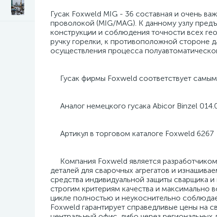
Гусак Foxweld MIG - 36 составная и очень в
проволокой (MIG/MAG). К данному узлу пред
конструкции и соблюдения точности всех гео
ручку горелки, к противоположной стороне 
осуществления процесса полуавтоматической 
Гусак фирмы Foxweld соответствует самым 
Аналог немецкого гусака Abicor Binzel 014
Артикул в торговом каталоге Foxweld 6267
Компания Foxweld является разработчиком 
деталей для сварочных агрегатов и изнашива
средства индивидуальной защиты сварщика и
строгим критериям качества и максимально 
цикле полностью и неукоснительно соблюдает
Foxweld гарантирует справедливые цены на с
центральный офис, либо через региональных 