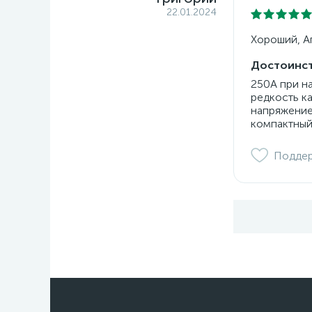
22.01.2024
Хороший, Ап
Достоинст
250А при н
редкость к
напряжение
компактный
Подде