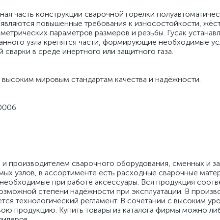
ажная часть конструкции сварочной горелки полуавтоматиче
ъявляются повышенные требования к износостойкости, жёс
метрических параметров размеров и резьбы. Гусак устанавл
данного узла крепятся части, формирующие необходимые ус
сварки в среде инертного или защитного газа.
высоким мировым стандартам качества и надёжности.
.0006
и производителем сварочного оборудования, сменных и з
емых узлов, в ассортименте есть расходные сварочные мате
 необходимые при работе аксессуары. Вся продукция соотв
возможной степени надёжности при эксплуатации. В произ
ся технологический регламент. В сочетании с высоким ур
вою продукцию. Купить товары из каталога фирмы можно ли
дилеров.