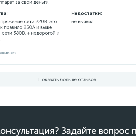
парат за свои деньги.
ва:
Недостатки:
апряжение сети 220В. это
не выявил.
ак правило 250А и выше
 сети 380В. + недорогой и
.
рживаю
Показать больше отзывов
онсультация? Задайте вопрос 