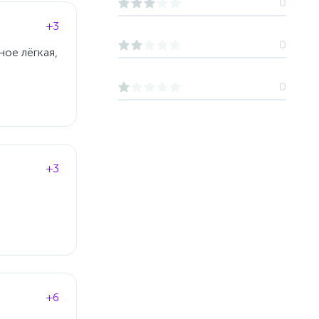
0
+3
0
ное лёгкая,
0
+3
+6