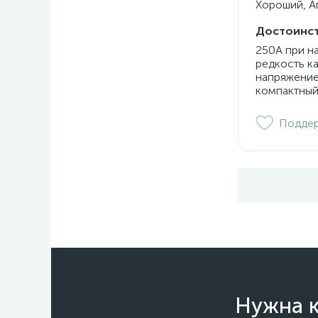
Хороший, Ап
Достоинст
250А при н
редкость к
напряжение
компактный
Подде
Нужна к