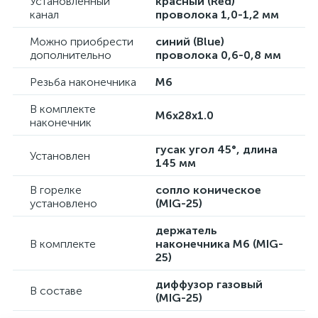
Установленный
красный (Red)
канал
проволока 1,0-1,2 мм
Можно приобрести
синий (Blue)
дополнительно
проволока 0,6-0,8 мм
Резьба наконечника
М6
В комплекте
М6х28х1.0
наконечник
гусак угол 45°, длина
Установлен
145 мм
В горелке
сопло коническое
установлено
(MIG-25)
держатель
В комплекте
наконечника М6 (MIG-
25)
диффузор газовый
В составе
(MIG-25)