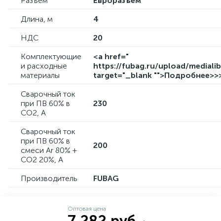
Разъем
Евроразъем
Длина, м
4
НДС
20
Комплектующие
<a href="
и расходные
https://fubag.ru/upload/medial
материалы
target="_blank "">Подробнее>>
Сварочный ток
при ПВ 60% в
230
СО2, А
Сварочный ток
при ПВ 60% в
200
смеси Ar 80% +
CO2 20%, А
Производитель
FUBAG
Оптовая цена