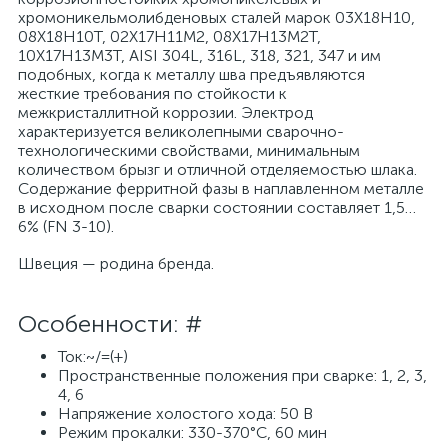
хромоникельмолибденовых сталей марок 03Х18Н10,
08Х18Н10Т, 02Х17Н11М2, 08Х17Н13М2Т,
10Х17Н13М3Т, AISI 304L, 316L, 318, 321, 347 и им
подобных, когда к металлу шва предъявляются
жесткие требования по стойкости к
межкристаллитной коррозии. Электрод
характеризуется великолепными сварочно-
технологическими свойствами, минимальным
количеством брызг и отличной отделяемостью шлака.
Содержание ферритной фазы в наплавленном металле
в исходном после сварки состоянии составляет 1,5…
6% (FN 3-10).
Швеция — родина бренда.
Особенности: #
Ток:~/=(+)
Пространственные положения при сварке: 1, 2, 3,
4, 6
Напряжение холостого хода: 50 В
Режим прокалки: 330-370°С, 60 мин