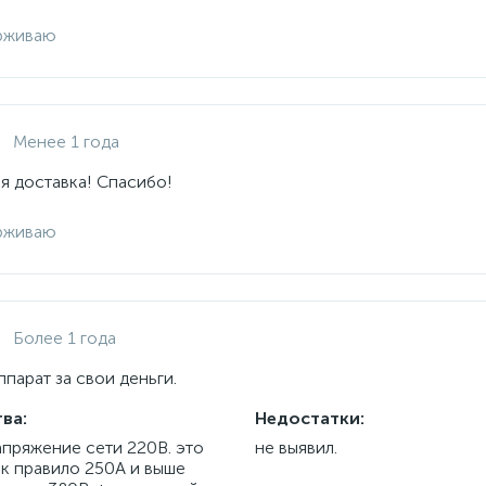
рживаю
Менее 1 года
я доставка! Спасибо!
рживаю
Более 1 года
парат за свои деньги.
ва:
Недостатки:
апряжение сети 220В. это
не выявил.
ак правило 250А и выше