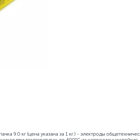
чка 9.0 кг (цена указана за 1 кг.) - электроды общетехниче
ющихся при температурах до 400°С из коррозионностойких