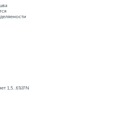
 шва
тся
тделяемости
т 1,5...6%(FN