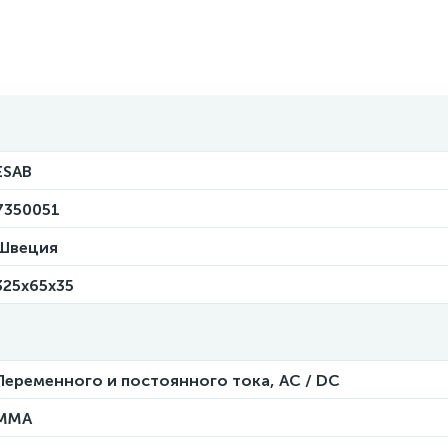
ESAB
7350051
Швеция
325х65х35
Переменного и постоянного тока, AC / DC
ММА