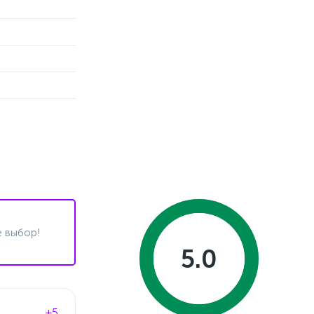
 выбор!
5.0
+5