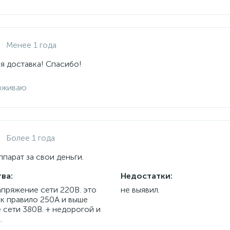
Менее 1 года
я доставка! Спасибо!
рживаю
Более 1 года
парат за свои деньги.
ва:
Недостатки:
апряжение сети 220В. это
не выявил.
ак правило 250А и выше
 сети 380В. + недорогой и
.