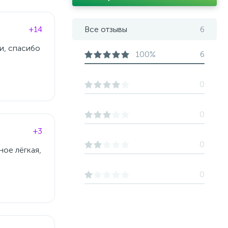
+14
Все отзывы
6
и, спасибо
100%
6
0
0
+3
0
ное лёгкая,
0