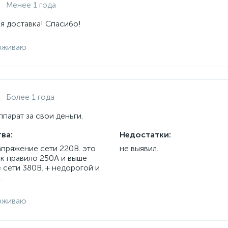
Менее 1 года
я доставка! Спасибо!
рживаю
Более 1 года
парат за свои деньги.
ва:
Недостатки:
апряжение сети 220В. это
не выявил.
ак правило 250А и выше
 сети 380В. + недорогой и
.
рживаю