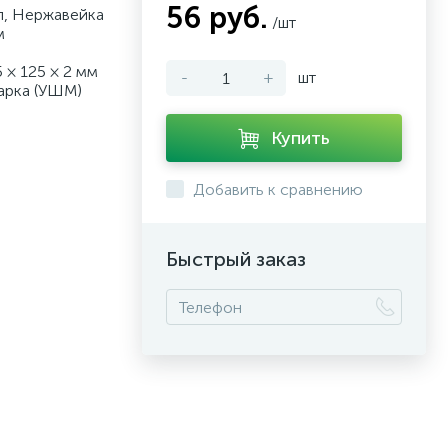
56 руб.
л, Нержавейка
/шт
м
 × 125 × 2 мм
-
+
шт
арка (УШМ)
Купить
Добавить к сравнению
Быстрый заказ