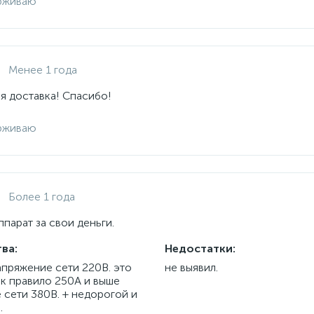
рживаю
Менее 1 года
я доставка! Спасибо!
рживаю
Более 1 года
парат за свои деньги.
ва:
Недостатки:
апряжение сети 220В. это
не выявил.
ак правило 250А и выше
 сети 380В. + недорогой и
.