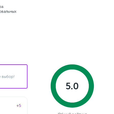
а.
фовальных
 выбор!
5.0
+5