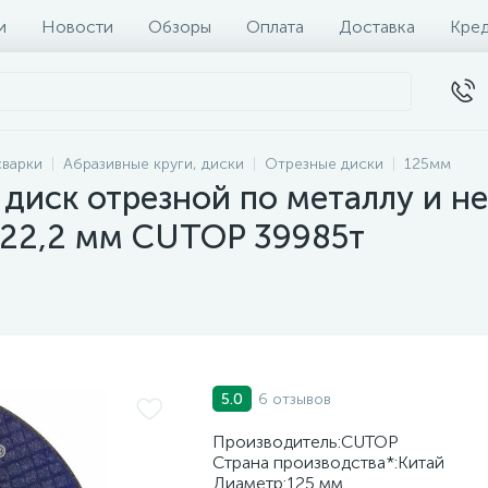
и
Новости
Обзоры
Оплата
Доставка
Кре
сварки
Абразивные круги, диски
Отрезные диски
125мм
диск отрезной по металлу и н
 х 22,2 мм CUTOP 39985т
6 отзывов
5.0
Производитель:CUTOP
Страна производства*:Китай
Диаметр:125 мм